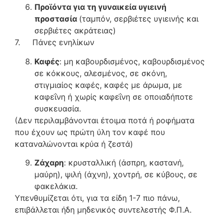
Προϊόντα για τη γυναικεία υγιεινή
προστασία
(ταμπόν, σερβιέτες υγιεινής και
σερβιέτες ακράτειας)
7. Πάνες ενηλίκων
Καφές
: μη καβουρδισμένος, καβουρδισμένος
σε κόκκους, αλεσμένος, σε σκόνη,
στιγμιαίος καφές, καφές με άρωμα, με
καφεΐνη ή χωρίς καφεΐνη σε οποιαδήποτε
συσκευασία.
(Δεν περιλαμβάνονται έτοιμα ποτά ή ροφήματα
που έχουν ως πρώτη ύλη τον καφέ που
καταναλώνονται κρύα ή ζεστά)
Ζάχαρη
: κρυσταλλική (άσπρη, καστανή,
μαύρη), ψιλή (άχνη), χοντρή, σε κύβους, σε
φακελάκια.
Υπενθυμίζεται ότι, για τα είδη 1-7 πιο πάνω,
επιβάλλεται ήδη μηδενικός συντελεστής Φ.Π.Α.