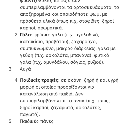
φραντζολάκια, πίττες). Δεν
συμπεριλαμβάνονται τα αρτοσκευάσματα, τα
αποξηραμένα και οποιοδήποτε ψωμί με
πρόσθετα υλικά όπως π.χ. σταφίδες, ξηροί
καρποί, αρωματικά.
Γάλα
: φρέσκο γάλα (π.χ. αγελαδινό,
κατσικίσιο, προβάτου), ζαχαρούχο,
συμπυκνωμένο, μακράς διάρκειας, γάλα με
γεύση (π.χ. σοκολάτα, μπανάνα), φυτικό
γάλα (π.χ. αμυγδάλου, σόγιας, ρυζιού).
3. Αυγά
Παιδικές τροφές
: σε σκόνη, ξηρή ή και υγρή
μορφή οι οποίες προορίζονται για
κατανάλωση από παιδιά. Δεν
συμπεριλαμβάνονται τα σνακ (π.χ. τσιπς,
ξηροί καρποί, ζαχαρωτά, σοκολάτες,
παγωτά).
5. Παιδικές πάνες