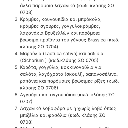
άλλα παρόμοια λαχανικά (κωδ. κλάσης ΣΟ
0703)
Κράμβες, κουνουπίδια και μπρόκολα,
κράμβες σγουρές, γογγυλοκράμβες,
λαχανάκια Βρυξελλών και παρόμοια
βρώσιμα προϊόντα του γένους Brassica (κωδ.
κλάσης ΣΟ 0704)
Μαρούλια (Lactuca sativa) και ραδίκια
(Cichorium ) (κωδ.κλάσης ΣΟ 0705)
Καρότα, γογγύλια, κοκκινογούλια για
σαλάτα, λαγόχορτο (σκουλί), ραπανοσέλινα,
ραπάνια και παρόμοιες βρώσιμες ρίζες (κωδ.
κλάσης ΣΟ 0706)
Αγγούρια και αγγουράκια (κωδ. κλάσης ΣΟ
0707)
Λαχανικά λοβοφόρα με ή χωρίς λοβό όπως
μπιζέλια και φασόλια (κωδ. κλάσης ΣΟ
0708)