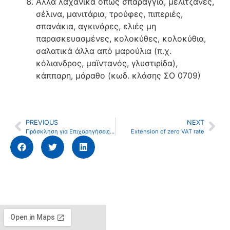
Άλλα λαχανικά όπως σπαράγγια, μελιτζάνες,
σέλινα, μανιτάρια, τρούφες, πιπεριές,
σπανάκια, αγκινάρες, ελιές μη
παρασκευασμένες, κολοκύθες, κολοκύθια,
σαλατικά άλλα από μαρούλια (π.χ.
κόλιανδρος, μαϊντανός, γλυστιρίδα),
κάππαρη, μάραθο (κωδ. κλάσης ΣΟ 0709)
PREVIOUS
NEXT
Πρόσκληση για Επιχορηγήσεις Δράσεων Ενεργειακής Απόδοσης έως 10.000 ευρώ!
Extension of zero VAT rate