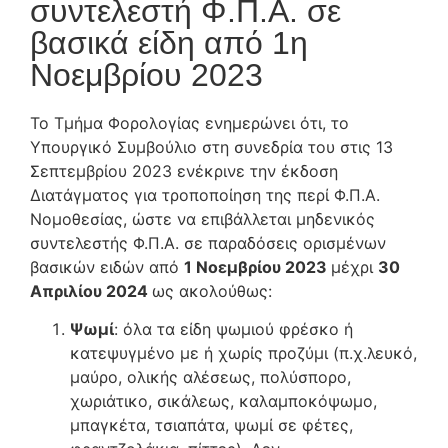
συντελεστή Φ.Π.Α. σε
βασικά είδη από 1η
Νοεμβρίου 2023
Το Τμήμα Φορολογίας ενημερώνει ότι, το
Υπουργικό Συμβούλιο στη συνεδρία του στις 13
Σεπτεμβρίου 2023 ενέκρινε την έκδοση
Διατάγματος για τροποποίηση της περί Φ.Π.Α.
Νομοθεσίας, ώστε να επιβάλλεται μηδενικός
συντελεστής Φ.Π.Α. σε παραδόσεις ορισμένων
βασικών ειδών από
1 Νοεμβρίου 2023
μέχρι
30
Απριλίου 2024
ως ακολούθως:
Ψωμί
: όλα τα είδη ψωμιού φρέσκο ή
κατεψυγμένο με ή χωρίς προζύμι (π.χ.λευκό,
μαύρο, ολικής αλέσεως, πολύσπορο,
χωριάτικο, σικάλεως, καλαμποκόψωμο,
μπαγκέτα, τσιαπάτα, ψωμί σε φέτες,